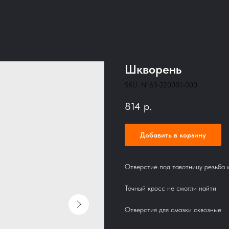
Шкворень
SKU:
N163-220001-000
814
р.
Добавить в корзину
Отверстие под тавотницу резьба 
Точный кросс не смогли найти
Отверстия для смазки сквозные