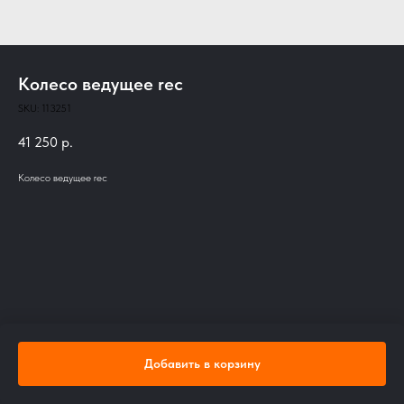
Колесо ведущее rec
SKU:
113251
41 250
р.
Колесо ведущее rec
Добавить в корзину