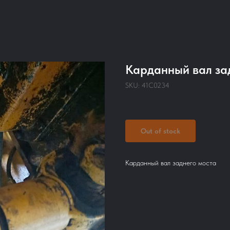
Карданный вал за
SKU:
41C0234
Out of stock
Карданный вал заднего моста