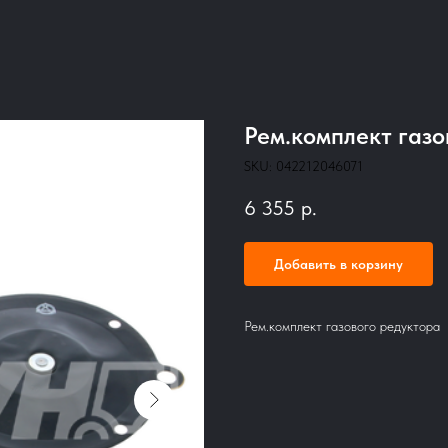
Рем.комплект газо
SKU:
042212046071
6 355
р.
Добавить в корзину
Рем.комплект газового редуктора