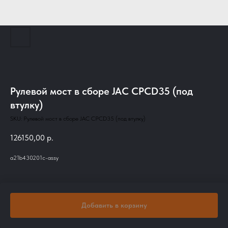
Рулевой мост в сборе JAC CPCD35 (под
втулку)
SKU:
Рулевой мост в сборе JAC CPCD35 (под втулку)
126150,00
р.
a21b430201c-assy
Добавить в корзину