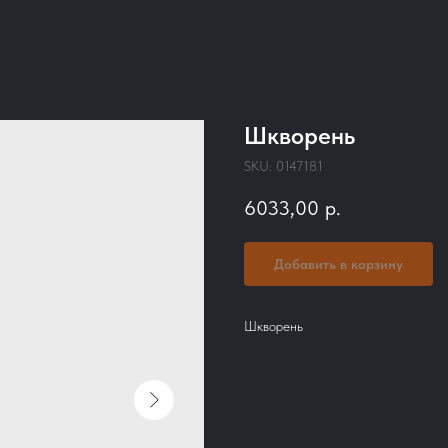
Шкворень
SKU:
0147181
6033,00
р.
Добавить в корзину
Шкворень