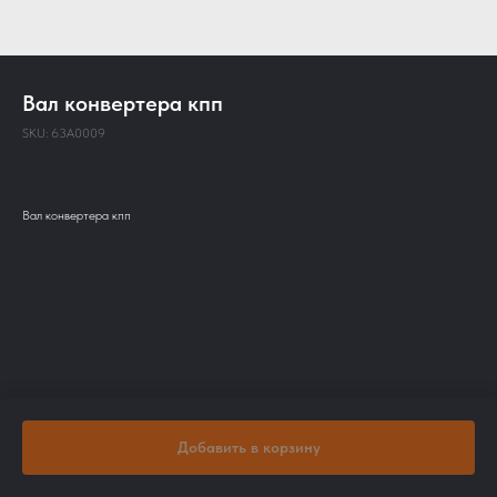
Вал конвертера кпп
SKU:
63A0009
Вал конвертера кпп
Добавить в корзину