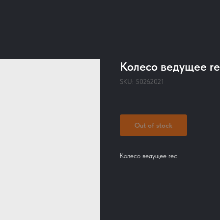
Колесо ведущее re
SKU:
50262021
Out of stock
Колесо ведущее rec