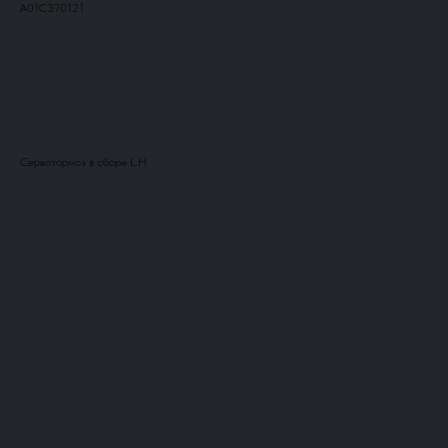
A01C370121
Добавить в корзину
Сервотормоз в сборе L.H