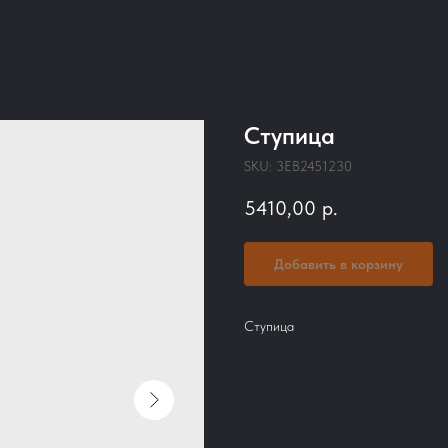
Ступица
SKU:
3EB2451230
5410,00
р.
Добавить в корзину
Ступица