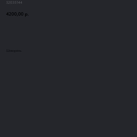
52035144
4200,00
р.
Добавить в корзину
Шкворень