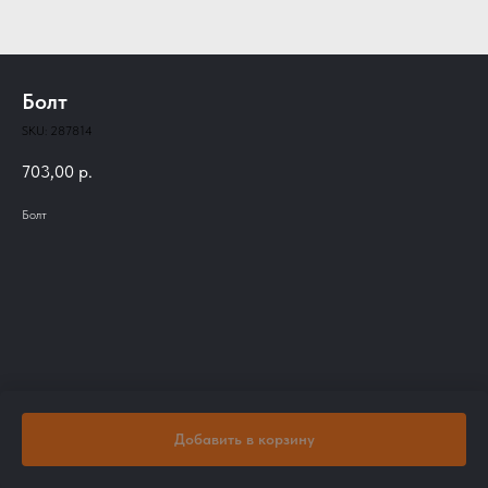
Болт
SKU:
287814
703,00
р.
Болт
Добавить в корзину