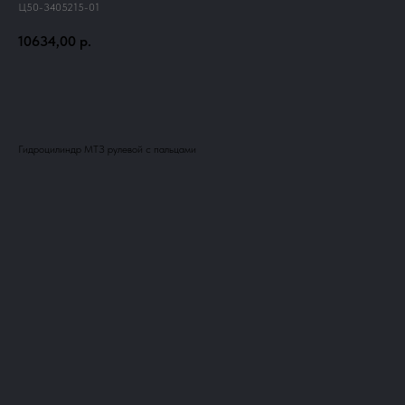
Ц50-3405215-01
10634,00
р.
Добавить в корзину
Гидроцилиндр МТЗ рулевой с пальцами