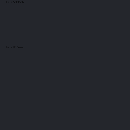
1318500604
Добавить в корзину
Тяга 1159мм