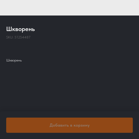
Шкворень
SKU:
51254487
Шкворень
Добавить в корзину