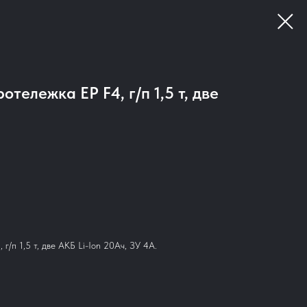
тележка EP F4, г/п 1,5 т, две
г/п 1,5 т, две АКБ Li-Ion 20Aч, ЗУ 4А.