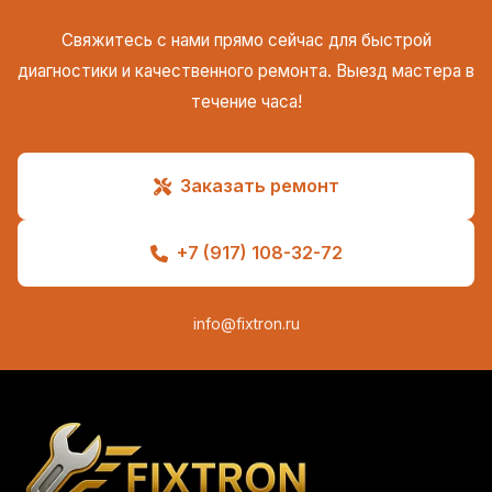
Свяжитесь с нами прямо сейчас для быстрой
диагностики и качественного ремонта. Выезд мастера в
течение часа!
Заказать ремонт
+7 (917) 108-32-72
info@fixtron.ru